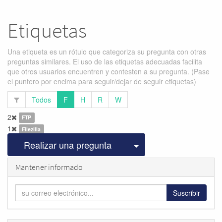
Etiquetas
Una etiqueta es un rótulo que categoriza su pregunta con otras
preguntas similares. El uso de las etiquetas adecuadas facilita
que otros usuarios encuentren y contesten a su pregunta. (Pase
el puntero por encima para seguir/dejar de seguir etiquetas)
Todos
F
H
R
W
2
FTP
1
Filezilla
Seleccionar publicac
Realizar una pregunta
Mantener informado
Suscribir