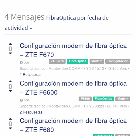
4
Mensajes
FibraOptica
por fecha de
actividad
Configuración modem de fibra óptica
0
– ZTE F670
ZTEF670
FibraOptica
Modem
Configuración
por
Soporte técnico - Montevideo COMM
•
7/8/26 15:12
•
13.305
Vers
•
1 Respuesta
Configuración modem de fibra óptica
0
– ZTE F6600
F6600
FibraOptica
Modem
por
Soporte técnico - Montevideo COMM
•
1/7/26 03:23
•
60.740
Vers
•
2 Respuestas
Configuración modem de fibra óptica
0
– ZTE F680
FibraOptica
Modem