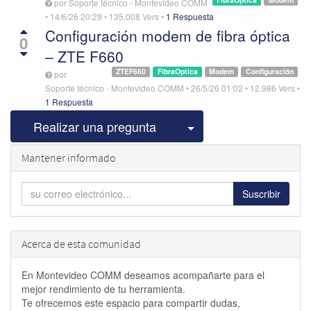
por
Soporte técnico - Montevideo COMM
•
14/6/26 20:29
•
135.008
Vers
•
1 Respuesta
Configuración modem de fibra óptica
0
– ZTE F660
ZTEF660
FibraOptica
Modem
Configuración
por
Soporte técnico - Montevideo COMM
•
26/5/26 01:02
•
12.986
Vers
•
1 Respuesta
Seleccionar publicac
Realizar una pregunta
Mantener informado
Suscribir
Acerca de esta comunidad
En Montevideo COMM deseamos acompañarte para el
mejor rendimiento de tu herramienta.
Te ofrecemos este espacio para compartir dudas,