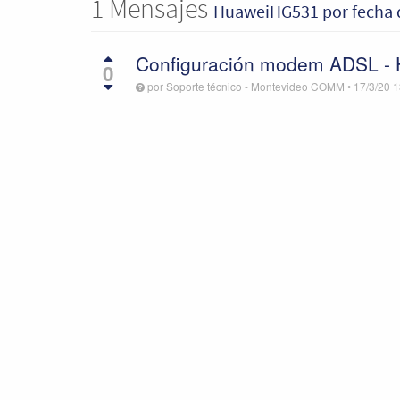
1
Mensajes
HuaweiHG531
por fecha 
Configuración modem ADSL -
0
por
Soporte técnico - Montevideo COMM
•
17/3/20 1