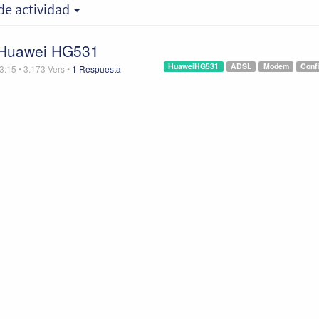
de actividad
 Huawei HG531
HuaweiHG531
ADSL
Modem
Conf
3:15
•
3.173
Vers
•
1 Respuesta