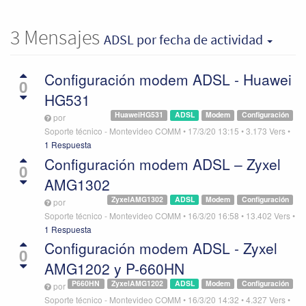
3
Mensajes
ADSL
por fecha de actividad
Configuración modem ADSL - Huawei
0
HG531
HuaweiHG531
ADSL
Modem
Configuración
por
Soporte técnico - Montevideo COMM
•
17/3/20 13:15
•
3.173
Vers
•
1 Respuesta
Configuración modem ADSL – Zyxel
0
AMG1302
ZyxelAMG1302
ADSL
Modem
Configuración
por
Soporte técnico - Montevideo COMM
•
16/3/20 16:58
•
13.402
Vers
•
1 Respuesta
Configuración modem ADSL - Zyxel
0
AMG1202 y P-660HN
P660HN
ZyxelAMG1202
ADSL
Modem
Configuración
por
Soporte técnico - Montevideo COMM
•
16/3/20 14:32
•
4.327
Vers
•