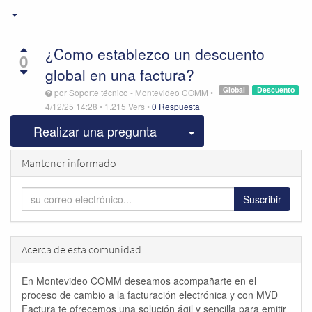
¿Como establezco un descuento
0
global en una factura?
Global
Descuento
por
Soporte técnico - Montevideo COMM
•
4/12/25 14:28
•
1.215
Vers
•
0 Respuesta
Seleccionar publicac
Realizar una pregunta
Mantener informado
Suscribir
Acerca de esta comunidad
En Montevideo COMM deseamos acompañarte en el
proceso de cambio a la facturación electrónica y con MVD
Factura te ofrecemos una solución ágil y sencilla para emitir