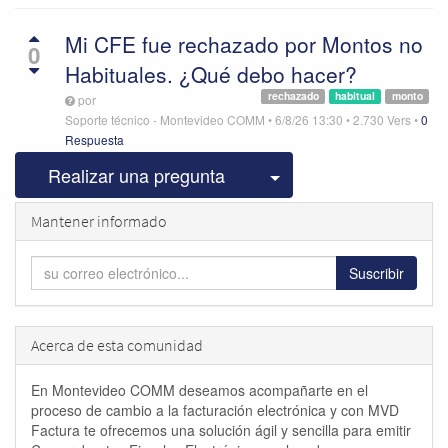
Mi CFE fue rechazado por Montos no
0
Habituales. ¿Qué debo hacer?
rechazado
habitual
monto
por
Soporte técnico - Montevideo COMM
•
6/8/26 13:30
•
2.730
Vers
•
0
Respuesta
Seleccionar publicac
Realizar una pregunta
Mantener informado
Suscribir
Acerca de esta comunidad
En Montevideo COMM deseamos acompañarte en el
proceso de cambio a la facturación electrónica y con MVD
Factura te ofrecemos una solución ágil y sencilla para emitir