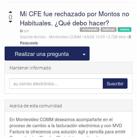
Mi CFE fue rechazado por Montos no
0
Habituales. ¿Qué debo hacer?
rechazado
habitual
monto
por
Soporte técnico - Montevideo COMM
•
6/8/26 13:30
•
2.728
Vers
•
0
Respuesta
Seleccionar publicac
Realizar una pregunta
Mantener informado
Suscribir
Acerca de esta comunidad
En Montevideo COMM deseamos acompañarte en el
proceso de cambio a la facturación electrónica y con MVD
Factura te ofrecemos una solución ágil y sencilla para emitir