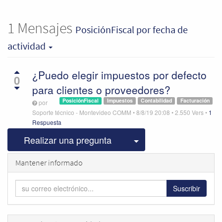
1
Mensajes
PosiciónFiscal
por fecha de
actividad
¿Puedo elegir impuestos por defecto
0
para clientes o proveedores?
PosiciónFiscal
Impuestos
Contabilidad
Facturación
por
Soporte técnico - Montevideo COMM
•
8/8/19 20:08
•
2.550
Vers
•
1
Respuesta
Seleccionar publicac
Realizar una pregunta
Mantener informado
Suscribir