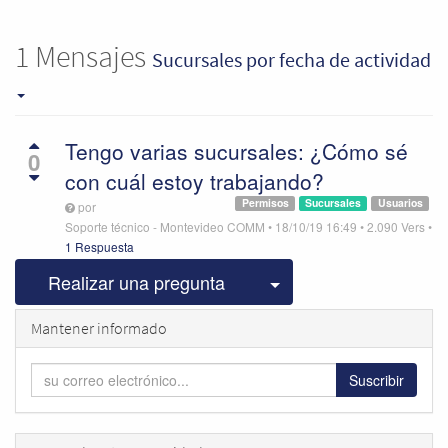
1
Mensajes
Sucursales
por fecha de actividad
Tengo varias sucursales: ¿Cómo sé
0
con cuál estoy trabajando?
Permisos
Sucursales
Usuarios
por
Soporte técnico - Montevideo COMM
•
18/10/19 16:49
•
2.090
Vers
•
1 Respuesta
Seleccionar publicac
Realizar una pregunta
Mantener informado
Suscribir