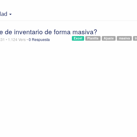
idad
e de inventario de forma masiva?
Excel
Planilla
Ajuste
masiva
I
:31
•
1.124
Vers
•
0 Respuesta