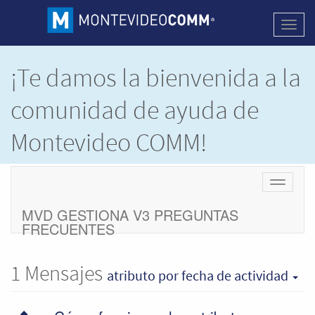
Activa
naveg
¡Te damos la bienvenida a la
comunidad de ayuda de
Montevideo COMM!
Este es un espacio donde compartimos e
Cambiar
intercambiamos dudas y soluciones de los
navegac
productos de
Montevideo COMM.
MVD GESTIONA V3 PREGUNTAS
FRECUENTES
1
Mensajes
atributo
por fecha de actividad