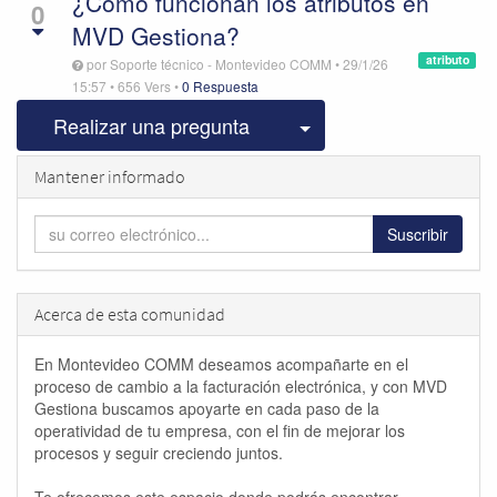
¿Cómo funcionan los atributos en
0
MVD Gestiona?
atributo
por
Soporte técnico - Montevideo COMM
•
29/1/26
15:57
•
656
Vers
•
0 Respuesta
Seleccionar publicac
Realizar una pregunta
Mantener informado
Suscribir
Acerca de esta comunidad
En Montevideo COMM deseamos acompañarte en el
proceso de cambio a la facturación electrónica, y con MVD
Gestiona buscamos apoyarte en cada paso de la
operatividad de tu empresa, con el fin de mejorar los
procesos y seguir creciendo juntos.
Te ofrecemos este espacio donde podrás encontrar