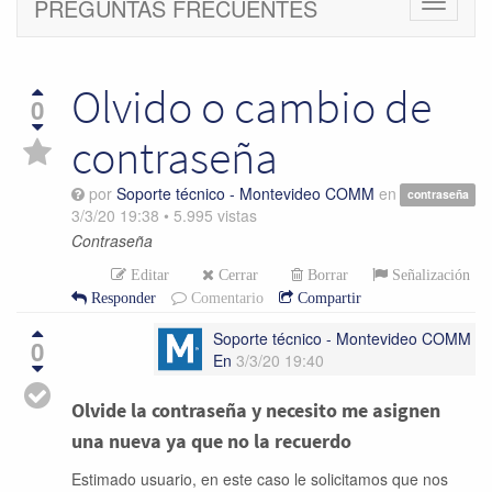
PREGUNTAS FRECUENTES
Cambiar
navegac
Olvido o cambio de
0
contraseña
por
Soporte técnico - Montevideo COMM
en
contraseña
3/3/20 19:38
•
5.995
vistas
Contraseña
Editar
Cerrar
Borrar
Señalización
Responder
Comentario
Compartir
Soporte técnico - Montevideo COMM
0
En
3/3/20 19:40
Olvide la contraseña y necesito me asignen
una nueva ya que no la recuerdo
Estimado usuario, en este caso le solicitamos que nos