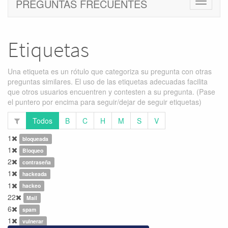
PREGUNTAS FRECUENTES
Cambiar
navegac
Etiquetas
Una etiqueta es un rótulo que categoriza su pregunta con otras
preguntas similares. El uso de las etiquetas adecuadas facilita
que otros usuarios encuentren y contesten a su pregunta. (Pase
el puntero por encima para seguir/dejar de seguir etiquetas)
Todos
B
C
H
M
S
V
1
bloqueada
1
Bloqueo
2
contraseña
1
hackeada
1
hackeo
22
Mail
6
spam
1
vulnerar