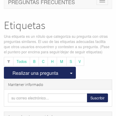
PREGUNTAS FRECUENTES
Cambiar
navegac
Etiquetas
Una etiqueta es un rótulo que categoriza su pregunta con otras
preguntas similares. El uso de las etiquetas adecuadas facilita
que otros usuarios encuentren y contesten a su pregunta. (Pase
el puntero por encima para seguir/dejar de seguir etiquetas)
Todos
B
C
H
M
S
V
Seleccionar publicac
Realizar una pregunta
Mantener informado
Suscribir