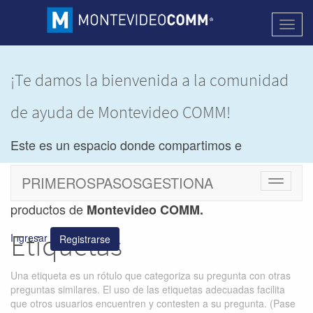
Activa
naveg
¡
Te damos la bienvenida a la comunidad
de ayuda de Montevideo COMM!
Este es un espacio donde compartimos e
intercambiamos dudas y soluciones de los
PRIMEROSPASOSGESTIONA
Cambiar
navegac
productos de
Montevideo COMM.
Etiquetas
Ingresar
Registrarse
Una etiqueta es un rótulo que categoriza su pregunta con otras
preguntas similares. El uso de las etiquetas adecuadas facilita
que otros usuarios encuentren y contesten a su pregunta. (Pase