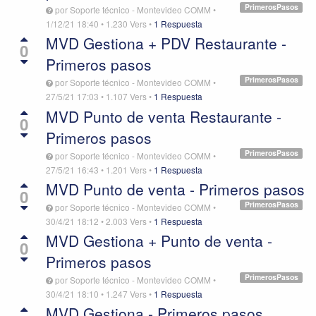
PrimerosPasos
por
Soporte técnico - Montevideo COMM
•
1/12/21 18:40
•
1.230
Vers
•
1 Respuesta
MVD Gestiona + PDV Restaurante -
0
Primeros pasos
PrimerosPasos
por
Soporte técnico - Montevideo COMM
•
27/5/21 17:03
•
1.107
Vers
•
1 Respuesta
MVD Punto de venta Restaurante -
0
Primeros pasos
PrimerosPasos
por
Soporte técnico - Montevideo COMM
•
27/5/21 16:43
•
1.201
Vers
•
1 Respuesta
MVD Punto de venta - Primeros pasos
0
PrimerosPasos
por
Soporte técnico - Montevideo COMM
•
30/4/21 18:12
•
2.003
Vers
•
1 Respuesta
MVD Gestiona + Punto de venta -
0
Primeros pasos
PrimerosPasos
por
Soporte técnico - Montevideo COMM
•
30/4/21 18:10
•
1.247
Vers
•
1 Respuesta
MVD Gestiona - Primeros pasos