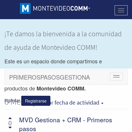
Activa
naveg
¡
Te damos la bienvenida a la comunidad
de ayuda de Montevideo COMM!
Este es un espacio donde compartimos e
intercambiamos dudas y soluciones de los
PRIMEROSPASOSGESTIONA
Cambiar
navegac
productos de
Montevideo COMM.
6
Mensajes
Ingresar
Registrarse
por fecha de actividad
MVD Gestiona + CRM - Primeros
0
pasos