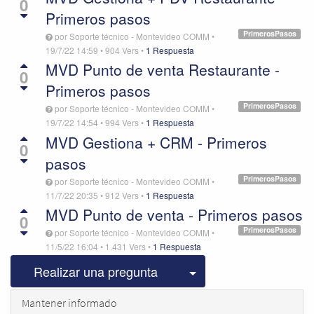
0
Primeros pasos
PrimerosPasos
por
Soporte técnico - Montevideo COMM
•
19/7/22 14:59
•
904
Vers
•
1 Respuesta
MVD Punto de venta Restaurante -
0
Primeros pasos
PrimerosPasos
por
Soporte técnico - Montevideo COMM
•
19/7/22 14:54
•
994
Vers
•
1 Respuesta
MVD Gestiona + CRM - Primeros
0
pasos
PrimerosPasos
por
Soporte técnico - Montevideo COMM
•
11/7/22 20:35
•
912
Vers
•
1 Respuesta
MVD Punto de venta - Primeros pasos
0
PrimerosPasos
por
Soporte técnico - Montevideo COMM
•
11/5/22 16:04
•
1.431
Vers
•
1 Respuesta
Seleccionar publicac
Realizar una pregunta
Mantener informado