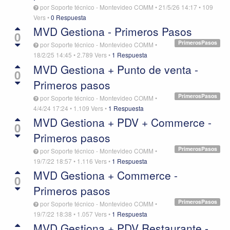
por
Soporte técnico - Montevideo COMM
•
21/5/26 14:17
•
109
Vers
•
0 Respuesta
MVD Gestiona - Primeros Pasos
0
PrimerosPasos
por
Soporte técnico - Montevideo COMM
•
18/2/25 14:45
•
2.789
Vers
•
1 Respuesta
MVD Gestiona + Punto de venta -
0
Primeros pasos
PrimerosPasos
por
Soporte técnico - Montevideo COMM
•
4/4/24 17:24
•
1.109
Vers
•
1 Respuesta
MVD Gestiona + PDV + Commerce -
0
Primeros pasos
PrimerosPasos
por
Soporte técnico - Montevideo COMM
•
19/7/22 18:57
•
1.116
Vers
•
1 Respuesta
MVD Gestiona + Commerce -
0
Primeros pasos
PrimerosPasos
por
Soporte técnico - Montevideo COMM
•
19/7/22 18:38
•
1.057
Vers
•
1 Respuesta
MVD Gestiona + PDV Restaurante -