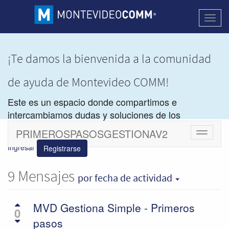
Activa
naveg
¡Te damos la bienvenida a la comunidad
de ayuda de Montevideo COMM!
Este es un espacio donde compartimos e
intercambiamos dudas y soluciones de los
productos de
Montevideo COMM.
PRIMEROSPASOSGESTIONAV2
Cambiar
navegac
Ingresar
Registrarse
9
Mensajes
por fecha de actividad
MVD Gestiona Simple - Primeros
0
pasos