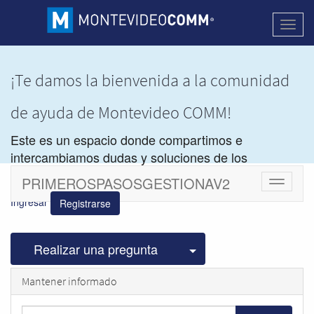
Activa
naveg
¡Te damos la bienvenida a la comunidad
de ayuda de Montevideo COMM!
Este es un espacio donde compartimos e
intercambiamos dudas y soluciones de los
productos de
Montevideo COMM.
PRIMEROSPASOSGESTIONAV2
Cambiar
navegac
Ingresar
Registrarse
Seleccionar publicac
Realizar una pregunta
Mantener informado