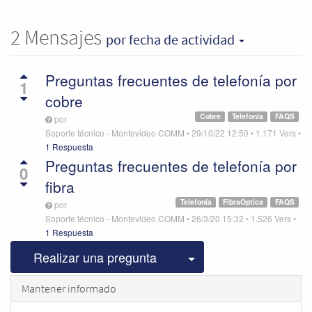
2
Mensajes
por fecha de actividad
Preguntas frecuentes de telefonía por
1
cobre
Cobre
Telefonía
FAQS
por
Soporte técnico - Montevideo COMM
•
29/10/22 12:50
•
1.171
Vers
•
1 Respuesta
Preguntas frecuentes de telefonía por
0
fibra
Telefonía
FibraOptica
FAQS
por
Soporte técnico - Montevideo COMM
•
26/3/20 15:32
•
1.526
Vers
•
1 Respuesta
Seleccionar publicac
Realizar una pregunta
Mantener informado