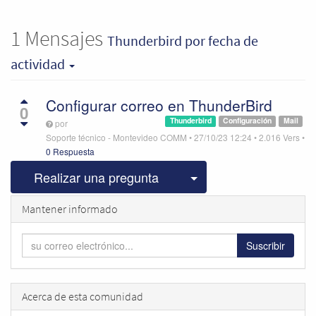
1
Mensajes
Thunderbird
por fecha de
actividad
Configurar correo en ThunderBird
0
Thunderbird
Configuración
Mail
por
Soporte técnico - Montevideo COMM
•
27/10/23 12:24
•
2.016
Vers
•
0 Respuesta
Seleccionar publicac
Realizar una pregunta
Mantener informado
Suscribir
Acerca de esta comunidad