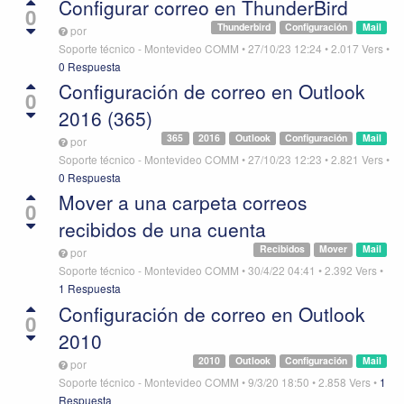
Configurar correo en ThunderBird
0
Thunderbird
Configuración
Mail
por
Soporte técnico - Montevideo COMM
•
27/10/23 12:24
•
2.017
Vers
•
0 Respuesta
Configuración de correo en Outlook
0
2016 (365)
365
2016
Outlook
Configuración
Mail
por
Soporte técnico - Montevideo COMM
•
27/10/23 12:23
•
2.821
Vers
•
0 Respuesta
Mover a una carpeta correos
0
recibidos de una cuenta
Recibidos
Mover
Mail
por
Soporte técnico - Montevideo COMM
•
30/4/22 04:41
•
2.392
Vers
•
1 Respuesta
Configuración de correo en Outlook
0
2010
2010
Outlook
Configuración
Mail
por
Soporte técnico - Montevideo COMM
•
9/3/20 18:50
•
2.858
Vers
•
1
Respuesta