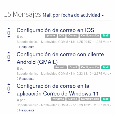
15
Mensajes
Mail
por fecha de actividad
Configuración de correo en IOS
0
iphone
IOS
Correo
Configuración
Mail
por
Soporte técnico - Montevideo COMM
•
13/11/25 09:57
•
1.985
Vers
•
0 Respuesta
Configuración de correo con cliente
0
Android (GMAIL)
Android
Gmail
Configuración
Mail
por
Soporte técnico - Montevideo COMM
•
31/10/23 13:10
•
2.375
Vers
•
0 Respuesta
Configuración de correo en la
0
aplicación Correo de Windows 11
Windows
Correo
Configuración
Mail
por
Soporte técnico - Montevideo COMM
•
27/10/23 13:26
•
2.087
Vers
•
0 Respuesta