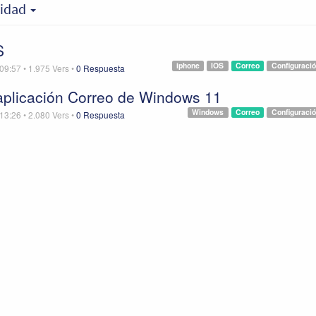
vidad
S
iphone
IOS
Correo
Configuraci
 09:57
•
1.975
Vers
•
0 Respuesta
 aplicación Correo de Windows 11
Windows
Correo
Configuraci
 13:26
•
2.080
Vers
•
0 Respuesta