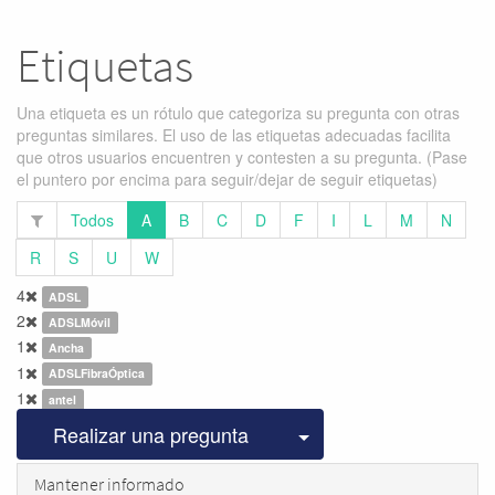
Etiquetas
Una etiqueta es un rótulo que categoriza su pregunta con otras
preguntas similares. El uso de las etiquetas adecuadas facilita
que otros usuarios encuentren y contesten a su pregunta. (Pase
el puntero por encima para seguir/dejar de seguir etiquetas)
Todos
A
B
C
D
F
I
L
M
N
R
S
U
W
4
ADSL
2
ADSLMóvil
1
Ancha
1
ADSLFibraÓptica
1
antel
Seleccionar publicac
Realizar una pregunta
Mantener informado