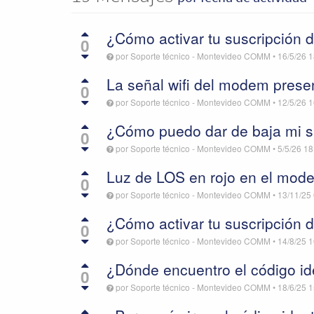
¿Cómo activar tu suscripción 
0
por
Soporte técnico - Montevideo COMM
•
16/5/26 1
La señal wifi del modem prese
0
por
Soporte técnico - Montevideo COMM
•
12/5/26 1
¿Cómo puedo dar de baja mi s
0
por
Soporte técnico - Montevideo COMM
•
5/5/26 18
Luz de LOS en rojo en el mod
0
por
Soporte técnico - Montevideo COMM
•
13/11/25
¿Cómo activar tu suscripción d
0
por
Soporte técnico - Montevideo COMM
•
14/8/25 1
¿Dónde encuentro el código ide
0
por
Soporte técnico - Montevideo COMM
•
18/6/25 1