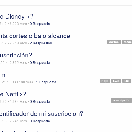
de Disney +?
8:19
•
6.303
Vers
•
0 Respuesta
nta cortes o bajo alcance
Cortes
Mod
6:32
•
2.748
Vers
•
2 Respuestas
uscripción?
:52
•
10.892
Vers
•
0 Respuesta
em
Rojo
LOS
Luz
 02:31
•
930.130
Vers
•
1 Respuesta
e Netflix?
suscripción
6:30
•
1.684
Vers
•
0 Respuesta
ntificador de mi suscripción?
5:38
•
2.741
Vers
•
0 Respuesta