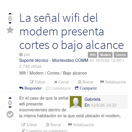
La señal wifi del
0
modem presenta
cortes o bajo alcance
por
Wifi
Modem
Cortes
Soporte técnico - Montevideo COMM
en
16/3/20 12:00
•
2.748
vistas
Wifi / Modem / Cortes / Bajo alcance
Editar
Cerrar
Borrar
Señalización
Responder
Comentario
Compartir
En el caso de que la señal
Gabriela
0
wifi presente
En
12/5/26 16:32
inconvenientes dentro de
la misma habitación en la que está ubicado el modem,
Editar
Borrar
Señalización
Convertir en comentario