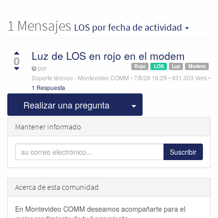
1
Mensajes
LOS
por fecha de actividad
Luz de LOS en rojo en el modem
0
Rojo
LOS
Luz
Modem
por
Soporte técnico - Montevideo COMM
•
7/8/26 16:29
•
931.303
Vers
•
1 Respuesta
Seleccionar publicac
Realizar una pregunta
Mantener informado
Suscribir
Acerca de esta comunidad
En Montevideo COMM deseamos acompañarte para el