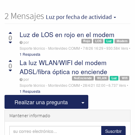
2
Mensajes
Luz
por fecha de actividad
Luz de LOS en rojo en el modem
0
Rojo
LOS
Luz
Modem
por
Soporte técnico - Montevideo COMM
•
7/8/26 16:29
•
930.584
Vers
•
1 Respuesta
La luz WLAN/WIFI del modem
0
ADSL/fibra óptica no enciende
NoEnciende
WLAN
Luz
Wifi
por
Soporte técnico - Montevideo COMM
•
28/4/21 02:00
•
6.737
Vers
•
1 Respuesta
Seleccionar publicac
Realizar una pregunta
Mantener informado
Suscribir