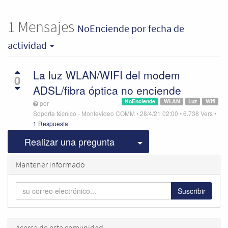
1
Mensajes
NoEnciende
por fecha de
actividad
La luz WLAN/WIFI del modem
0
ADSL/fibra óptica no enciende
NoEnciende
WLAN
Luz
Wifi
por
Soporte técnico - Montevideo COMM
•
28/4/21 02:00
•
6.738
Vers
•
1 Respuesta
Seleccionar publicac
Realizar una pregunta
Mantener informado
Suscribir
Acerca de esta comunidad