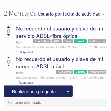
2
Mensajes
Usuario
por fecha de actividad
No recuerdo el usuario y clave de mi
0
servicio ADSL/fibra óptica
FibraOptica
ADSL
Clave
Usuario
NoRecuerdo
por
Soporte técnico - Montevideo COMM
•
24/6/22 16:14
•
11.268
Vers
•
1 Respuesta
No recuerdo el usuario y clave de mi
0
servicio ADSL móvil
ADSLMóvil
Usuario
NoRecuerdo
por
Soporte técnico - Montevideo COMM
•
16/3/20 12:29
•
2.675
Vers
•
1 Respuesta
Seleccionar publicac
Realizar una pregunta
Mantener informado