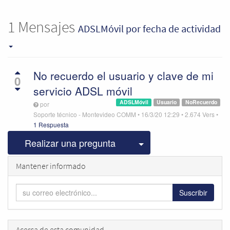
1
Mensajes
ADSLMóvil
por fecha de actividad
No recuerdo el usuario y clave de mi
0
servicio ADSL móvil
ADSLMóvil
Usuario
NoRecuerdo
por
Soporte técnico - Montevideo COMM
•
16/3/20 12:29
•
2.674
Vers
•
1 Respuesta
Seleccionar publicac
Realizar una pregunta
Mantener informado
Suscribir
Acerca de esta comunidad