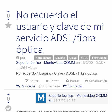
No recuerdo el
0
usuario y clave de mi
servicio ADSL/fibra
óptica
por
NoRecuerdo
Usuario
Clave
ADSL
FibraOptica
Soporte técnico - Montevideo COMM
en
16/3/20 12:38
•
11.264
vistas
No recuerdo / Usuario / Clave / ADSL / Fibra óptica
Editar
Cerrar
Borrar
Señalización
Responder
Comentario
Compartir
Soporte técnico - Montevideo COMM
0
En
16/3/20 12:39
Actualmente, los servicios de internet ya no cuentan con