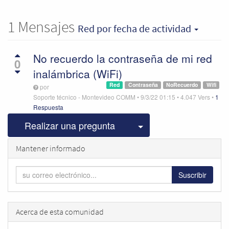
1
Mensajes
Red
por fecha de actividad
No recuerdo la contraseña de mi red
0
inalámbrica (WiFi)
Red
Contraseña
NoRecuerdo
Wifi
por
Soporte técnico - Montevideo COMM
•
9/3/22 01:15
•
4.047
Vers
•
1
Respuesta
Seleccionar publicac
Realizar una pregunta
Mantener informado
Suscribir
Acerca de esta comunidad