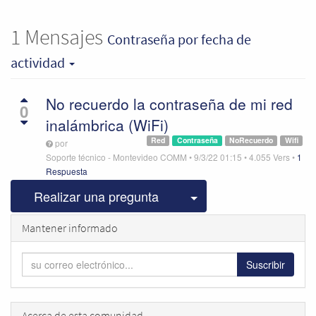
1
Mensajes
Contraseña
por fecha de
actividad
No recuerdo la contraseña de mi red
0
inalámbrica (WiFi)
Red
Contraseña
NoRecuerdo
Wifi
por
Soporte técnico - Montevideo COMM
•
9/3/22 01:15
•
4.055
Vers
•
1
Respuesta
Seleccionar publicac
Realizar una pregunta
Mantener informado
Suscribir
Acerca de esta comunidad