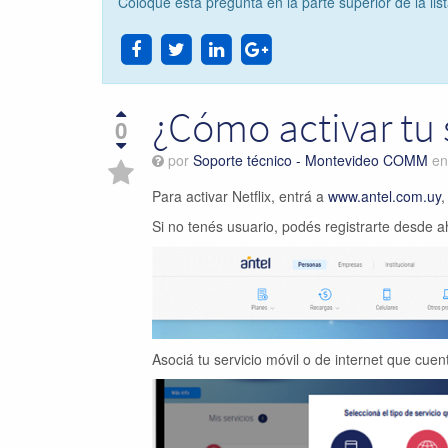
Coloque esta pregunta en la parte superior de la lis
¿Cómo activar tu 
0
por
Soporte técnico - Montevideo COMM
e
Para activar Netflix, entrá a
www.antel.com.uy
,
Si no tenés usuario, podés registrarte desde 
Asociá tu servicio móvil o de internet que cuent