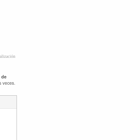
lización
a de
s veces.