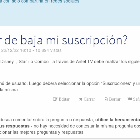
ta con solo compartirla en redes sociales.
de baja mi suscripción?
n
22/12/22 16:10
•
10.894
vistas
 Disney+, Star+ o Combo+ a través de Antel TV debe realizar los sigui
enú de usuario. Luego deberá seleccionar la opción “Suscripciones” y u
 la misma.
Editar
Cerrar
Borrar
Seña
desea comentar sobre la pregunta o respuesta,
utilice la herramient
sus respuestas
- no hay necesidad de contestar la misma pregunta do
cionar las mejores preguntas y respuestas