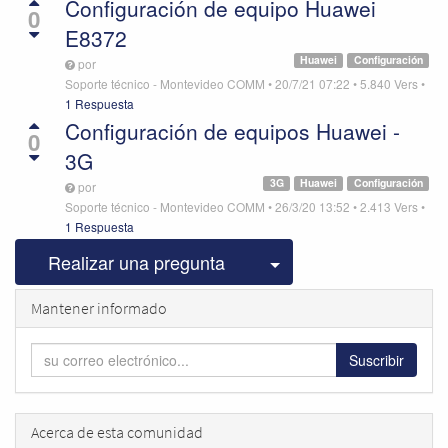
Configuración de equipo Huawei
0
E8372
Huawei
Configuración
por
Soporte técnico - Montevideo COMM
•
20/7/21 07:22
•
5.840
Vers
•
1 Respuesta
Configuración de equipos Huawei -
0
3G
3G
Huawei
Configuración
por
Soporte técnico - Montevideo COMM
•
26/3/20 13:52
•
2.413
Vers
•
1 Respuesta
Seleccionar publicac
Realizar una pregunta
Mantener informado
Suscribir
Acerca de esta comunidad