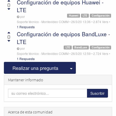
Configuración de equipos Huawei -
0
LTE
Huawei
LTE
Configuración
por
Soporte técnico - Montevideo COMM
•
26/3/20 13:36
•
2.874
Vers
•
1 Respuesta
Configuración de equipos BandLuxe -
0
LTE
LTE
BandLuxe
Configuración
por
Soporte técnico - Montevideo COMM
•
26/3/20 12:59
•
2.724
Vers
•
1 Respuesta
Seleccionar publicac
Realizar una pregunta
Mantener informado
Suscribir
Acerca de esta comunidad