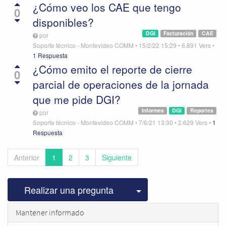
¿Cómo veo los CAE que tengo
0
disponibles?
DGI
Facturación
CAE
por
Soporte técnico - Montevideo COMM
•
15/2/22 15:29
•
6.891
Vers
•
1 Respuesta
¿Cómo emito el reporte de cierre
0
parcial de operaciones de la jornada
que me pide DGI?
Informes
DGI
Reportes
por
Soporte técnico - Montevideo COMM
•
7/6/21 13:30
•
2.629
Vers
•
1
Respuesta
Anterior
1
2
3
Siguiente
Seleccionar publicac
Realizar una pregunta
Mantener informado