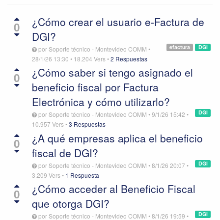
¿Cómo crear el usuario e-Factura de
0
DGI?
efactura
DGI
por
Soporte técnico - Montevideo COMM
•
28/1/26 13:30
•
18.204
Vers
•
2 Respuestas
¿Cómo saber si tengo asignado el
0
beneficio fiscal por Factura
Electrónica y cómo utilizarlo?
DGI
por
Soporte técnico - Montevideo COMM
•
9/1/26 15:42
•
10.957
Vers
•
3 Respuestas
¿A qué empresas aplica el beneficio
0
fiscal de DGI?
DGI
por
Soporte técnico - Montevideo COMM
•
8/1/26 20:07
•
3.209
Vers
•
1 Respuesta
¿Cómo acceder al Beneficio Fiscal
0
que otorga DGI?
DGI
por
Soporte técnico - Montevideo COMM
•
8/1/26 19:59
•