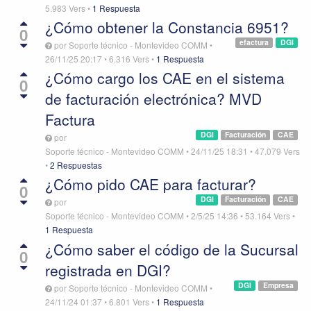
5.983
Vers
•
1 Respuesta
¿Cómo obtener la Constancia 6951?
0
efactura
DGI
por
Soporte técnico - Montevideo COMM
•
26/11/25 20:17
•
6.316
Vers
•
1 Respuesta
¿Cómo cargo los CAE en el sistema
0
de facturación electrónica? MVD
Factura
DGI
Facturación
CAE
por
Soporte técnico - Montevideo COMM
•
24/11/25 18:31
•
47.079
Vers
•
2 Respuestas
¿Cómo pido CAE para facturar?
0
DGI
Facturación
CAE
por
Soporte técnico - Montevideo COMM
•
2/5/25 14:36
•
53.164
Vers
•
1 Respuesta
¿Cómo saber el código de la Sucursal
0
registrada en DGI?
DGI
Empresa
por
Soporte técnico - Montevideo COMM
•
24/11/24 01:37
•
6.801
Vers
•
1 Respuesta