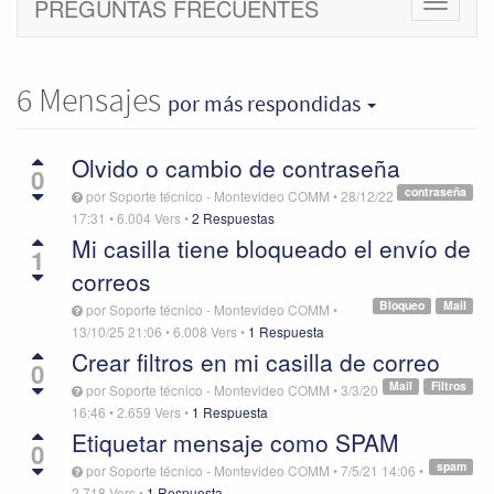
PREGUNTAS FRECUENTES
Cambiar
navegac
6
Mensajes
por más respondidas
Olvido o cambio de contraseña
0
contraseña
por
Soporte técnico - Montevideo COMM
•
28/12/22
17:31
•
6.004
Vers
•
2 Respuestas
Mi casilla tiene bloqueado el envío de
1
correos
Bloqueo
Mail
por
Soporte técnico - Montevideo COMM
•
13/10/25 21:06
•
6.008
Vers
•
1 Respuesta
Crear filtros en mi casilla de correo
0
Mail
Filtros
por
Soporte técnico - Montevideo COMM
•
3/3/20
16:46
•
2.659
Vers
•
1 Respuesta
Etiquetar mensaje como SPAM
0
spam
por
Soporte técnico - Montevideo COMM
•
7/5/21 14:06
•
2.718
Vers
•
1 Respuesta