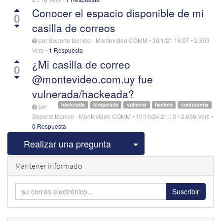
Conocer el espacio disponible de mi
0
casilla de correos
por
Soporte técnico - Montevideo COMM
•
30/1/21 16:07
•
2.503
Vers
•
1 Respuesta
¿Mi casilla de correo
0
@montevideo.com.uy fue
vulnerada/hackeada?
hackeada
bloqueada
vulnerar
hackeo
contraseña
por
Soporte técnico - Montevideo COMM
•
10/10/24 21:13
•
2.696
Vers
•
0 Respuesta
Seleccionar publicac
Realizar una pregunta
Mantener informado
Suscribir