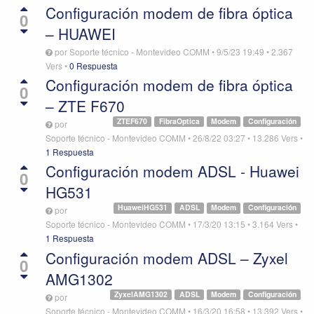
Configuración modem de fibra óptica
0
– HUAWEI
por
Soporte técnico - Montevideo COMM
•
9/5/23 19:49
•
2.367
Vers
•
0 Respuesta
Configuración modem de fibra óptica
0
– ZTE F670
ZTEF670
FibraOptica
Modem
Configuración
por
Soporte técnico - Montevideo COMM
•
26/8/22 03:27
•
13.286
Vers
•
1 Respuesta
Configuración modem ADSL - Huawei
0
HG531
HuaweiHG531
ADSL
Modem
Configuración
por
Soporte técnico - Montevideo COMM
•
17/3/20 13:15
•
3.164
Vers
•
1 Respuesta
Configuración modem ADSL – Zyxel
0
AMG1302
ZyxelAMG1302
ADSL
Modem
Configuración
por
Soporte técnico - Montevideo COMM
•
16/3/20 16:58
•
13.392
Vers
•