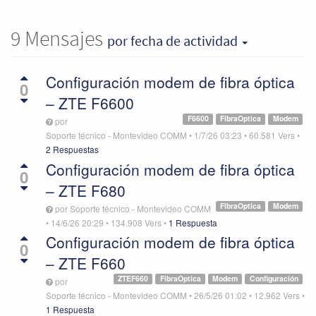
9
Mensajes
por fecha de actividad
Configuración modem de fibra óptica
0
– ZTE F6600
F6600
FibraOptica
Modem
por
Soporte técnico - Montevideo COMM
•
1/7/26 03:23
•
60.581
Vers
•
2 Respuestas
Configuración modem de fibra óptica
0
– ZTE F680
FibraOptica
Modem
por
Soporte técnico - Montevideo COMM
•
14/6/26 20:29
•
134.908
Vers
•
1 Respuesta
Configuración modem de fibra óptica
0
– ZTE F660
ZTEF660
FibraOptica
Modem
Configuración
por
Soporte técnico - Montevideo COMM
•
26/5/26 01:02
•
12.962
Vers
•
1 Respuesta