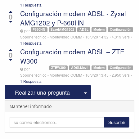
1 Respuesta
Configuración modem ADSL - Zyxel
0
AMG1202 y P-660HN
P660HN
ZyxelAMG1202
ADSL
Modem
Configuración
por
Soporte técnico - Montevideo COMM
•
16/3/20 14:32
•
4.319
Vers
•
1 Respuesta
Configuración modem ADSL – ZTE
0
W300
ZTEW300
ADSLMóvil
Modem
Configuración
por
Soporte técnico - Montevideo COMM
•
16/3/20 13:45
•
2.950
Vers
•
1 Respuesta
Seleccionar publicac
Realizar una pregunta
Mantener informado
Suscribir