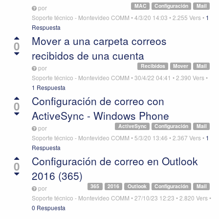
MAC
Configuración
Mail
por
Soporte técnico - Montevideo COMM
•
4/3/20 14:03
•
2.255
Vers
•
1
Respuesta
Mover a una carpeta correos
0
recibidos de una cuenta
Recibidos
Mover
Mail
por
Soporte técnico - Montevideo COMM
•
30/4/22 04:41
•
2.390
Vers
•
1 Respuesta
Configuración de correo con
0
ActiveSync - Windows Phone
ActiveSync
Configuración
Mail
por
Soporte técnico - Montevideo COMM
•
5/3/20 13:46
•
2.367
Vers
•
1
Respuesta
Configuración de correo en Outlook
0
2016 (365)
365
2016
Outlook
Configuración
Mail
por
Soporte técnico - Montevideo COMM
•
27/10/23 12:23
•
2.820
Vers
•
0 Respuesta