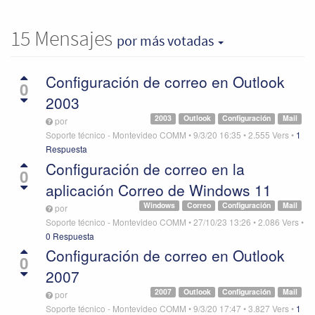
15
Mensajes
por más votadas
Configuración de correo en Outlook
0
2003
2003
Outlook
Configuración
Mail
por
Soporte técnico - Montevideo COMM
•
9/3/20 16:35
•
2.555
Vers
•
1
Respuesta
Configuración de correo en la
0
aplicación Correo de Windows 11
Windows
Correo
Configuración
Mail
por
Soporte técnico - Montevideo COMM
•
27/10/23 13:26
•
2.086
Vers
•
0 Respuesta
Configuración de correo en Outlook
0
2007
2007
Outlook
Configuración
Mail
por
Soporte técnico - Montevideo COMM
•
9/3/20 17:47
•
3.827
Vers
•
1